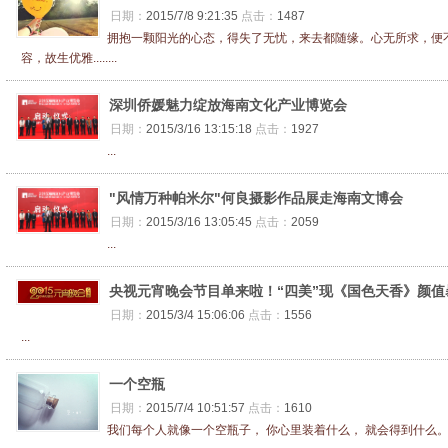
日期：
2015/7/8 9:21:35
点击：
1487
拥抱一颗阳光的心态，得失了无忧，来去都随缘。心无所求，便
容，故生优雅........
深圳侨媛魅力绽放海南文化产业博览会
日期：
2015/3/16 13:15:18
点击：
1927
...
"风情万种帕米尔"何良摄影作品展走海南文博会
日期：
2015/3/16 13:05:45
点击：
2059
...
央视元宵晚会节目单来啦！“四美”现《国色天香》颜值暴
日期：
2015/3/4 15:06:06
点击：
1556
...
一个空瓶
日期：
2015/7/4 10:51:57
点击：
1610
我们每个人就像一个空瓶子， 你心里装着什么， 就会得到什么。..