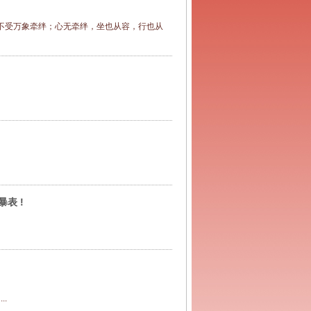
不受万象牵绊；心无牵绊，坐也从容，行也从
表 !
.